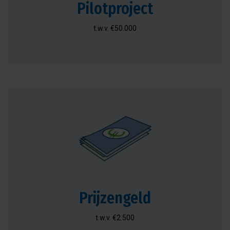
Pilotproject
t.w.v. €50.000
Prijzengeld
t.w.v. €2.500