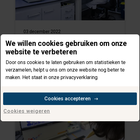
03 december 2022
We willen cookies gebruiken om onze
Royal GD zoekt innovatieve
website te verbeteren
partners challenge
Door ons cookies te laten gebruiken om statistieken te
Lees meer
verzamelen, helpt u ons om onze website nog beter te
maken. Het staat in onze privacyverklaring.
Cookies accepteren
Cookies weigeren