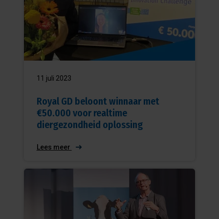
11 juli 2023
Royal GD beloont winnaar met
€50.000 voor realtime
diergezondheid oplossing
Lees meer